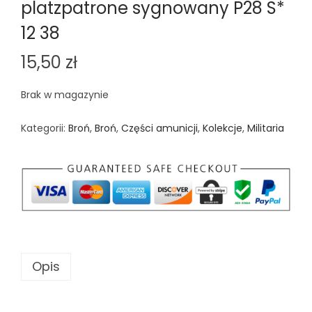
platzpatrone sygnowany P28 S*
12 38
15,50
zł
Brak w magazynie
Kategorii:
Broń
,
Broń
,
Części amunicji
,
Kolekcje
,
Militaria
Opis