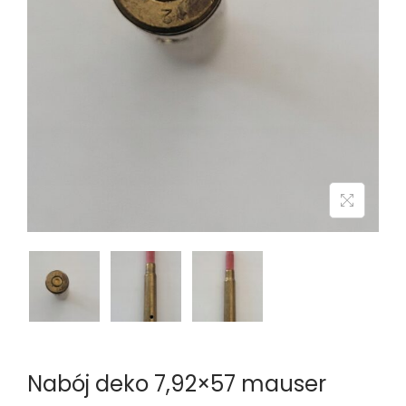
n
Nabój deko 7,92×57 mauser