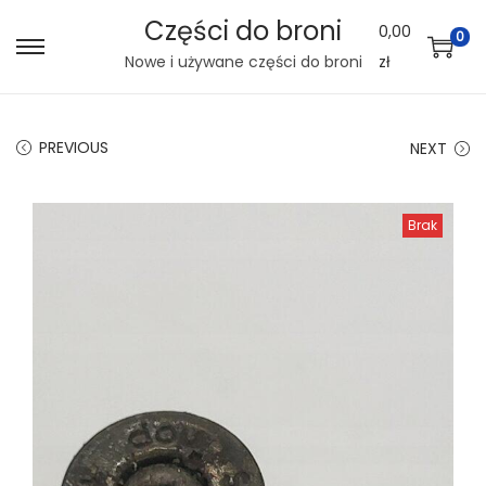
Części do broni
0,00
0
S
S
Nowe i używane części do broni
zł
k
k
i
i
PREVIOUS
NEXT
p
p
t
t
o
o
Brak
n
c
a
o
v
n
i
t
g
e
a
n
t
t
i
o