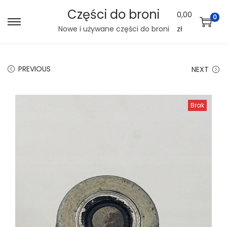
Części do broni
0,00
0
S
S
Nowe i używane części do broni
zł
k
k
i
i
PREVIOUS
NEXT
p
p
t
t
o
o
Brak
n
c
a
o
v
n
i
t
g
e
a
n
t
t
i
o