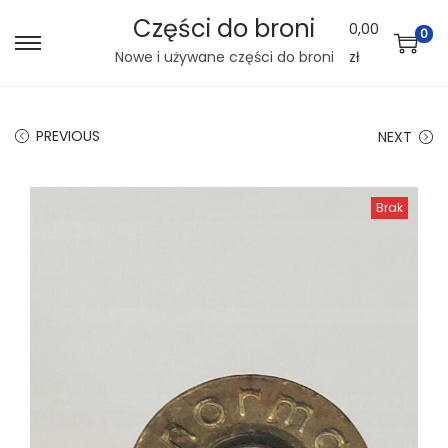
Części do broni
0,00
0
S
S
Nowe i używane części do broni
zł
k
k
i
i
PREVIOUS
NEXT
p
p
t
t
o
o
Brak
n
c
a
o
v
n
i
t
g
e
a
n
t
t
i
o