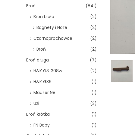
o
Broń
(841)
n
Broń biała
(2)
Bagnety i Noże
(2)
Czarnoprochowce
(2)
Broń
(2)
Broń długa
(7)
H&K G3 .308w
(2)
H&K G36
(1)
Mauser 98
(1)
Uzi
(3)
Broń krótka
(1)
FN Baby
(1)