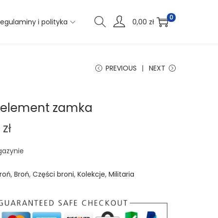
0
egulaminy i polityka
0,00
zł
PREVIOUS
NEXT
 element zamka
9
zł
gazynie
roń
,
Broń
,
Części broni
,
Kolekcje
,
Militaria