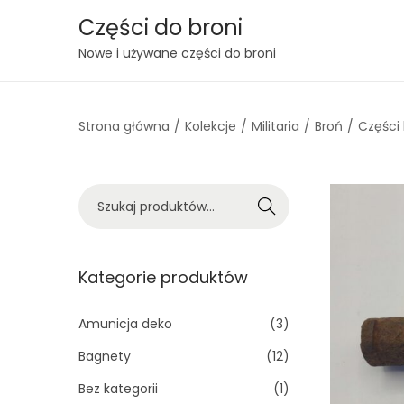
Części do broni
S
S
Nowe i używane części do broni
k
k
i
i
Strona główna
/
Kolekcje
/
Militaria
/
Broń
/
Części 
p
p
t
t
o
o
S
n
c
Szukaj
z
a
o
u
v
n
k
Kategorie produktów
i
t
a
g
e
j
Amunicja deko
(3)
a
n
:
t
t
Bagnety
(12)
>
i
Bez kategorii
(1)