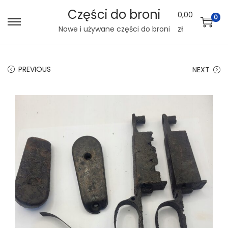
Części do broni
0,00
0
S
S
Nowe i używane części do broni
zł
k
k
i
i
PREVIOUS
NEXT
p
p
t
t
o
o
n
c
a
o
v
n
i
t
g
e
a
n
t
t
i
o