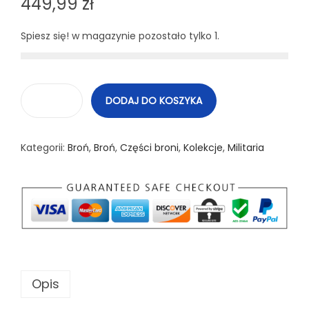
449,99
zł
Spiesz się! w magazynie pozostało tylko 1.
DODAJ DO KOSZYKA
i
l
Kategorii:
Broń
,
Broń
,
Części broni
,
Kolekcje
,
Militaria
o
ś
ć
M
a
u
s
Opis
e
r