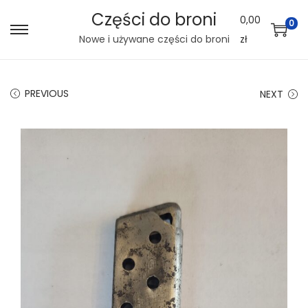
Części do broni
0,00
0
S
S
Nowe i używane części do broni
zł
k
k
i
i
PREVIOUS
NEXT
p
p
t
t
o
o
n
c
a
o
v
n
i
t
g
e
a
n
t
t
i
o