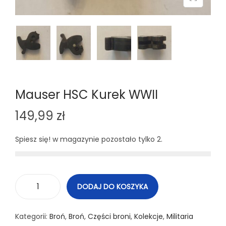
n
Mauser HSC Kurek WWII
149,99
zł
Spiesz się! w magazynie pozostało tylko 2.
DODAJ DO KOSZYKA
i
l
Kategorii:
Broń
,
Broń
,
Części broni
,
Kolekcje
,
Militaria
o