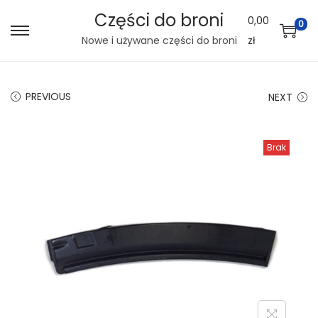
Części do broni
0,00
0
S
S
Nowe i używane części do broni
zł
k
k
i
i
PREVIOUS
NEXT
p
p
t
t
o
o
Brak
n
c
a
o
v
n
i
t
g
e
a
n
t
t
i
o