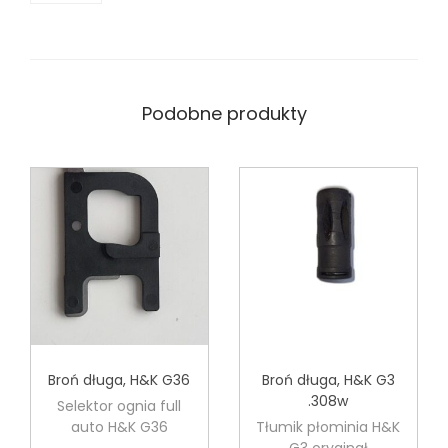
Podobne produkty
Broń długa
,
H&K G36
Broń długa
,
H&K G3
.308w
Selektor ognia full
auto H&K G36
Tłumik płominia H&K