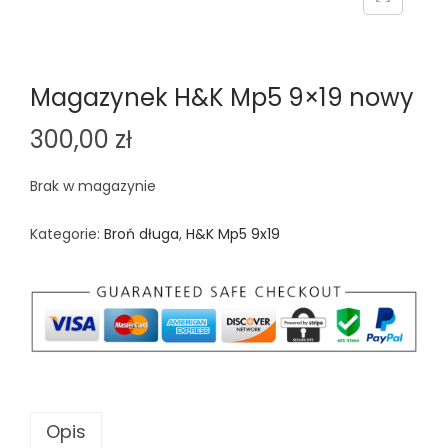
n
Magazynek H&K Mp5 9×19 nowy
300,00
zł
Brak w magazynie
Kategorie:
Broń długa
,
H&K Mp5 9x19
Opis