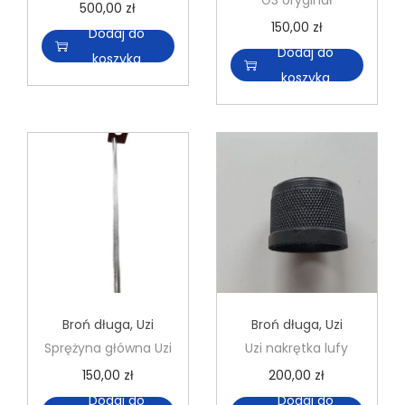
G3 oryginał
500,00
zł
150,00
zł
Dodaj do
Dodaj do
koszyka
koszyka
Broń długa
,
Uzi
Broń długa
,
Uzi
Sprężyna główna Uzi
Uzi nakrętka lufy
150,00
zł
200,00
zł
Dodaj do
Dodaj do