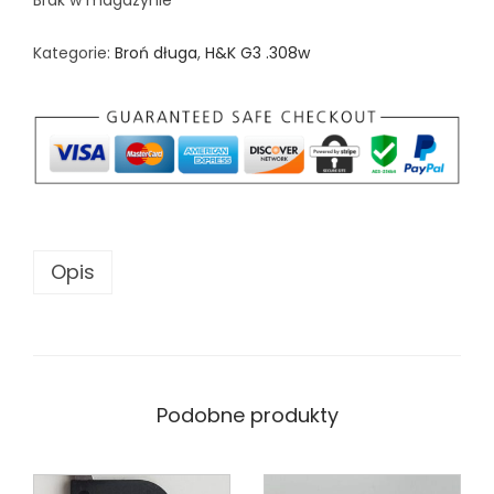
Brak w magazynie
Kategorie:
Broń długa
,
H&K G3 .308w
Opis
Podobne produkty