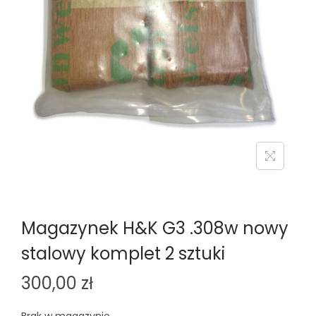
n
Magazynek H&K G3 .308w nowy
stalowy komplet 2 sztuki
300,00
zł