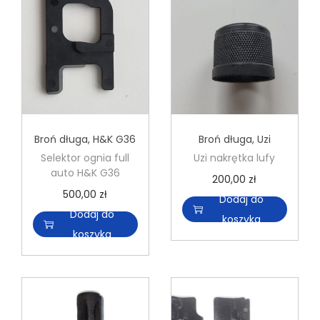
Broń długa
,
H&K G36
Broń długa
,
Uzi
Selektor ognia full
Uzi nakrętka lufy
auto H&K G36
200,00
zł
500,00
zł
Dodaj do
Dodaj do
koszyka
koszyka