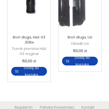
Broń długa
,
H&K G3
Broń długa
,
Uzi
.308w
Okładki Uzi
Tłumik płominia H&K
150,00
zł
G3 oryginał
Dodaj do
150,00
zł
koszyka
Dodaj do
koszyka
Regulamin
Polityka Prywatności
Kontakt