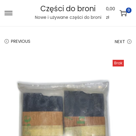
Części do broni
0,00
0
S
S
Nowe i używane części do broni
zł
k
k
i
i
PREVIOUS
NEXT
p
p
t
t
o
o
Brak
n
c
a
o
v
n
i
t
g
e
a
n
t
t
i
o