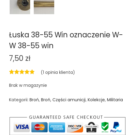
n
Łuska 38-55 Win oznaczenie W-
W 38-55 win
7,50
zł
(
1
opinia klienta)
Brak w magazynie
Kategorii:
Broń
,
Broń
,
Części amunicji
,
Kolekcje
,
Militaria