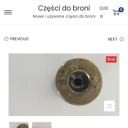
Części do broni
0,00
0
S
S
Nowe i używane części do broni
zł
k
k
i
i
PREVIOUS
NEXT
p
p
t
t
o
o
Brak
n
c
a
o
v
n
i
t
g
e
a
n
t
t
i
o