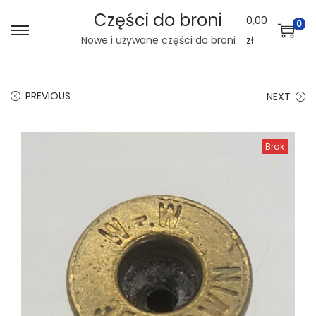
Części do broni
0,00
0
S
S
Nowe i używane części do broni
zł
k
k
i
i
PREVIOUS
NEXT
p
p
t
t
o
o
Brak
n
c
a
o
v
n
i
t
g
e
a
n
t
t
i
o