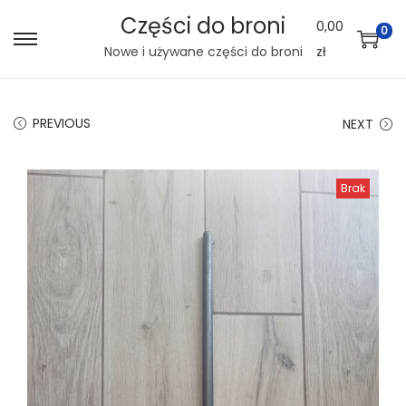
Części do broni
0,00
0
S
S
Nowe i używane części do broni
zł
k
k
i
i
PREVIOUS
NEXT
p
p
t
t
o
o
Brak
n
c
a
o
v
n
i
t
g
e
a
n
t
t
i
o