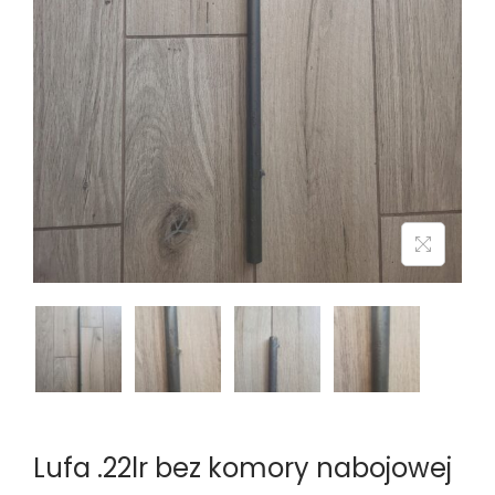
n
Lufa .22lr bez komory nabojowej