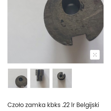
n
Czoło zamka kbks .22 lr Belgijski