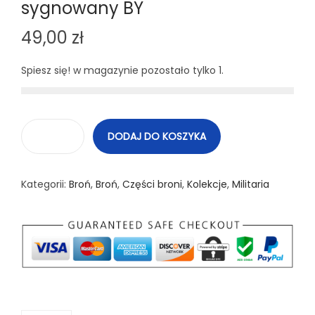
sygnowany BY
49,00
zł
Spiesz się! w magazynie pozostało tylko 1.
DODAJ DO KOSZYKA
i
l
Kategorii:
Broń
,
Broń
,
Części broni
,
Kolekcje
,
Militaria
o
ś
ć
C
z
o
ł