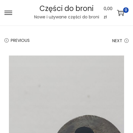
Części do broni
0,00
0
S
S
Nowe i używane części do broni
zł
k
k
i
i
PREVIOUS
NEXT
p
p
t
t
o
o
n
c
a
o
v
n
i
t
g
e
a
n
t
t
i
o