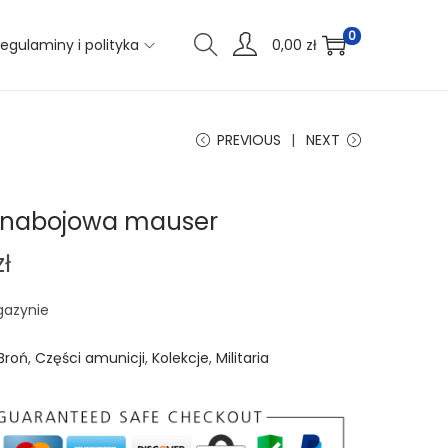
0
egulaminy i polityka
0,00
zł
PREVIOUS
NEXT
 nabojowa mauser
zł
gazynie
Broń
,
Części amunicji
,
Kolekcje
,
Militaria