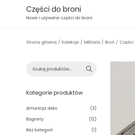
Części do broni
S
S
Nowe i używane części do broni
k
k
i
i
Strona główna
/
Kolekcje
/
Militaria
/
Broń
/
Części
p
p
t
t
o
o
S
n
c
Szukaj
z
a
o
u
v
n
k
Kategorie produktów
i
t
a
g
e
j
Amunicja deko
(3)
a
n
:
t
t
Bagnety
(12)
>
i
Bez kategorii
(1)