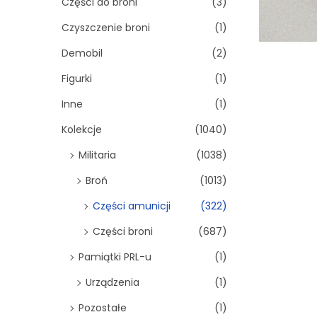
Części do broni
(3)
Czyszczenie broni
(1)
Demobil
(2)
Figurki
(1)
Inne
(1)
Kolekcje
(1040)
Militaria
(1038)
Broń
(1013)
Części amunicji
(322)
Części broni
(687)
Pamiątki PRL-u
(1)
Urządzenia
(1)
Pozostałe
(1)