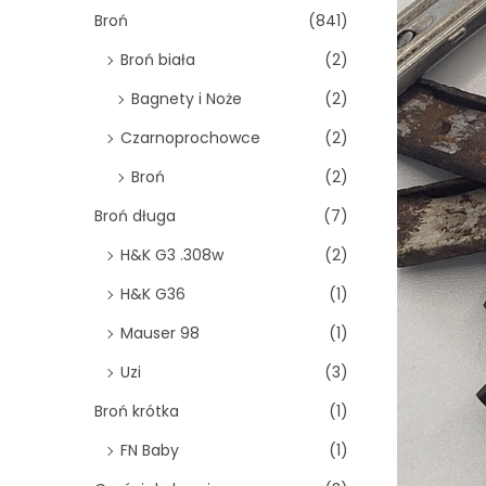
o
Broń
(841)
n
Broń biała
(2)
Bagnety i Noże
(2)
Czarnoprochowce
(2)
Broń
(2)
Broń długa
(7)
H&K G3 .308w
(2)
H&K G36
(1)
Mauser 98
(1)
Uzi
(3)
Broń krótka
(1)
FN Baby
(1)