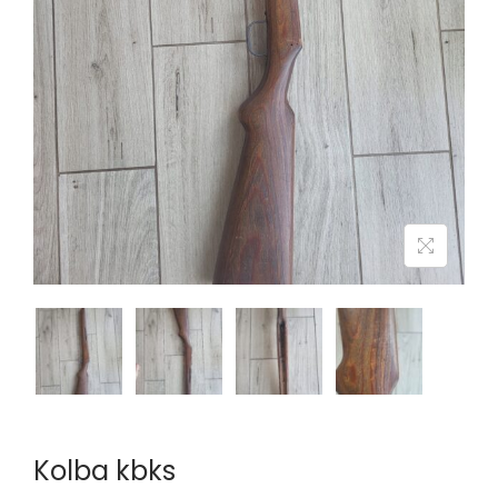
n
Kolba kbks