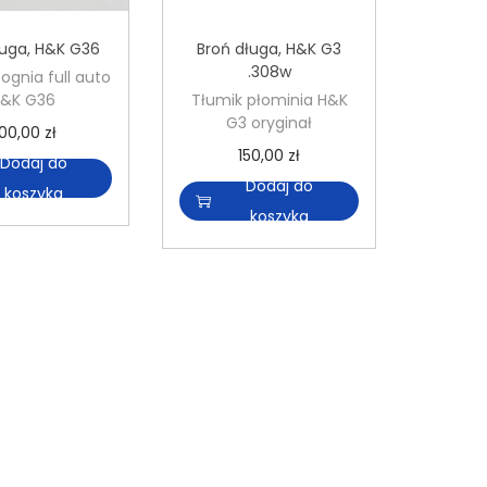
ługa
,
H&K G36
Broń długa
,
H&K G3
.308w
 ognia full auto
&K G36
Tłumik płominia H&K
G3 oryginał
00,00
zł
150,00
zł
Dodaj do
Dodaj do
koszyka
koszyka