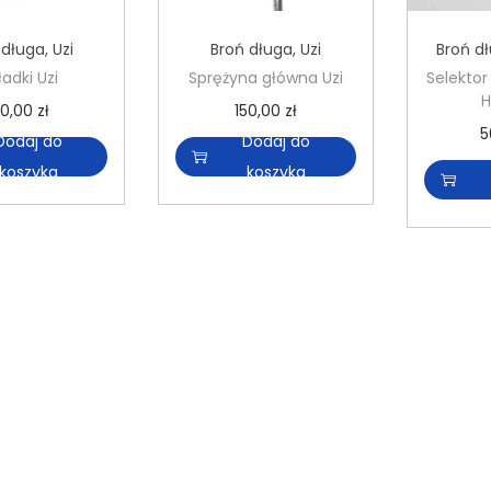
 długa
,
Uzi
Broń długa
,
Uzi
Broń d
adki Uzi
Sprężyna główna Uzi
Selektor
H
50,00
zł
150,00
zł
5
Dodaj do
Dodaj do
koszyka
koszyka