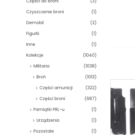
Części do broni
(3)
Czyszczenie broni
(1)
Demobil
(2)
Figurki
(1)
Inne
(1)
Kolekcje
(1040)
Militaria
(1038)
Broń
(1013)
Części amunicji
(322)
Części broni
(687)
Pamiątki PRL-u
(1)
Urządzenia
(1)
Pozostałe
(1)