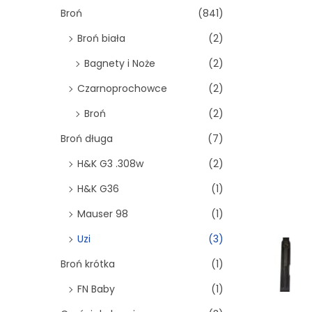
o
Broń
(841)
n
Broń biała
(2)
Bagnety i Noże
(2)
Czarnoprochowce
(2)
Broń
(2)
Broń długa
(7)
H&K G3 .308w
(2)
H&K G36
(1)
Mauser 98
(1)
Uzi
(3)
Broń krótka
(1)
FN Baby
(1)