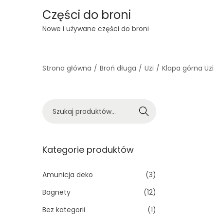
Części do broni
S
S
Nowe i używane części do broni
k
k
i
i
Strona główna
/
Broń długa
/
Uzi
/
Klapa górna Uzi
p
p
t
t
o
o
S
n
c
Szukaj
z
a
o
u
v
n
k
Kategorie produktów
i
t
a
g
e
j
Amunicja deko
(3)
a
n
:
t
t
Bagnety
(12)
>
i
Bez kategorii
(1)