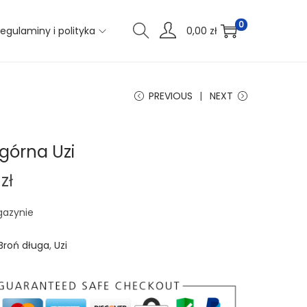
0
egulaminy i polityka
0,00
zł
PREVIOUS
NEXT
górna Uzi
0
zł
gazynie
Broń długa
,
Uzi