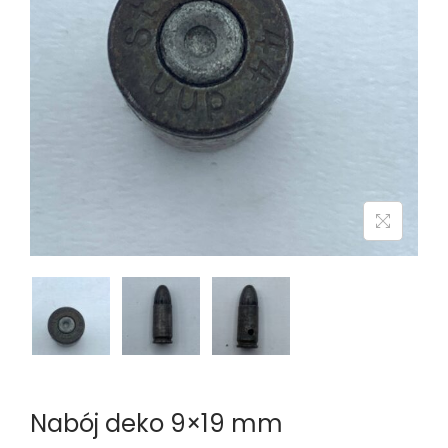
n
Nabój deko 9×19 mm