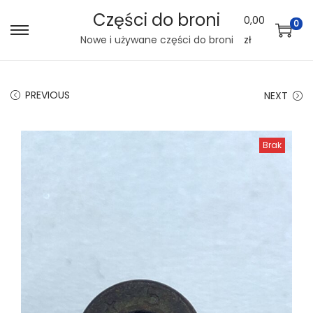
Części do broni
0,00
0
S
S
Nowe i używane części do broni
zł
k
k
i
i
PREVIOUS
NEXT
p
p
t
t
o
o
Brak
n
c
a
o
v
n
i
t
g
e
a
n
t
t
i
o