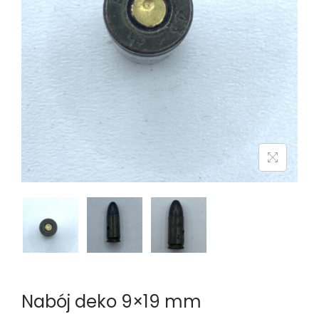
n
Nabój deko 9×19 mm