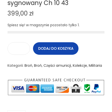
sygnowany Ch 10 43
399,00
zł
Spiesz się! w magazynie pozostało tylko 1.
DODAJ DO KOSZYKA
i
l
Kategorii:
Broń
,
Broń
,
Części amunicji
,
Kolekcje
,
Militaria
o
ś
ć
N
a
b
ó