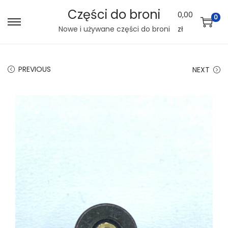
Części do broni
0,00
0
S
S
Nowe i używane części do broni
zł
k
k
i
i
PREVIOUS
NEXT
p
p
t
t
o
o
n
c
a
o
v
n
i
t
g
e
a
n
t
t
i
o