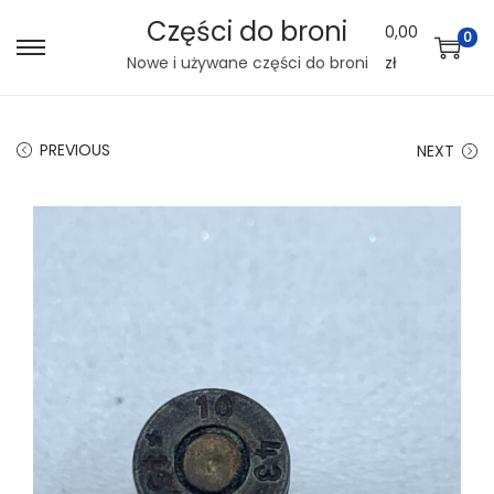
Części do broni
0,00
0
S
S
Nowe i używane części do broni
zł
k
k
i
i
PREVIOUS
NEXT
p
p
t
t
o
o
n
c
a
o
v
n
i
t
g
e
a
n
t
t
i
o