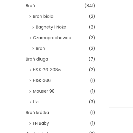
o
Broń
(841)
n
Broń biała
(2)
Bagnety i Noże
(2)
Czarnoprochowce
(2)
Broń
(2)
Broń długa
(7)
H&K G3 .308w
(2)
H&K G36
(1)
Mauser 98
(1)
Uzi
(3)
Broń krótka
(1)
FN Baby
(1)