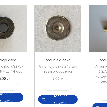
icja deko
Amunicja deko
Amu
 deko 7,92×57
Amunicja deko 243 win
Amunic
St+ 25 44 auy
różni producenci
(12,
kultow
5,00
zł
7,00
zł
Dea
i
i
Dodaj do
l
l
Dodaj do
koszyka
o
o
koszyka