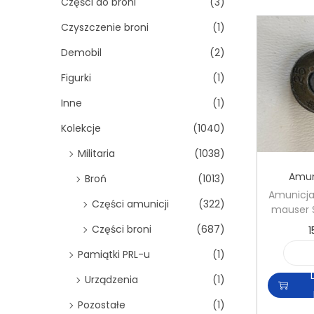
Części do broni
(3)
Czyszczenie broni
(1)
Demobil
(2)
Figurki
(1)
Inne
(1)
Kolekcje
(1040)
Militaria
(1038)
Amun
Broń
(1013)
Amunicja
Części amunicji
(322)
mauser 
Części broni
(687)
1
Pamiątki PRL-u
(1)
Urządzenia
(1)
Pozostałe
(1)