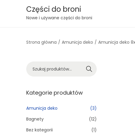
Części do broni
S
S
Nowe i używane części do broni
k
k
i
i
Strona główna
/
Amunicja deko
/
Amunicja deko 8
p
p
t
t
o
o
S
n
c
Szukaj
z
a
o
u
v
n
k
Kategorie produktów
i
t
a
g
e
j
Amunicja deko
(3)
a
n
:
t
t
Bagnety
(12)
>
i
Bez kategorii
(1)