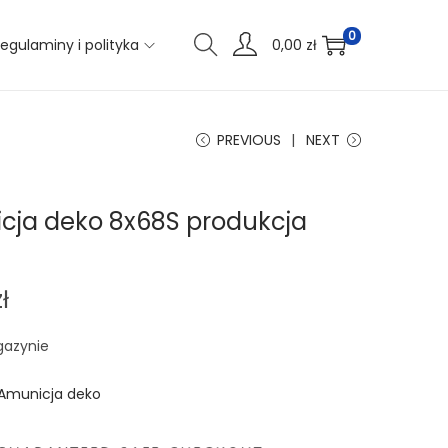
0
egulaminy i polityka
0,00
zł
PREVIOUS
NEXT
cja deko 8x68S produkcja
zł
gazynie
Amunicja deko