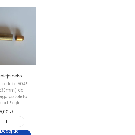
nicja deko
ja deko 50AE
7x33mm) do
ego pistoletu
sert Eagle
5,00
zł
i
Dodaj do
l