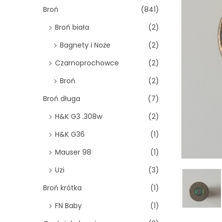
o
Broń
(841)
n
Broń biała
(2)
Bagnety i Noże
(2)
Czarnoprochowce
(2)
Broń
(2)
Broń długa
(7)
H&K G3 .308w
(2)
H&K G36
(1)
Mauser 98
(1)
Uzi
(3)
Broń krótka
(1)
FN Baby
(1)