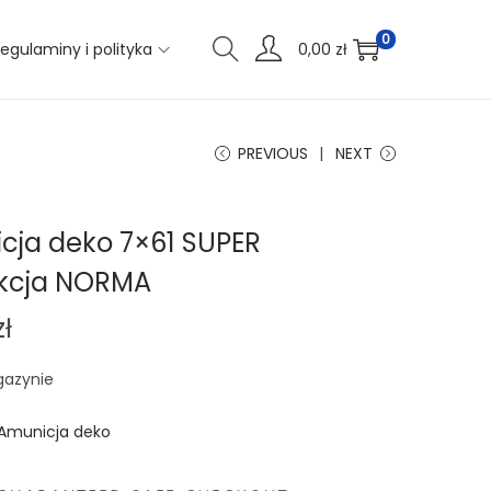
0
egulaminy i polityka
0,00
zł
PREVIOUS
NEXT
cja deko 7×61 SUPER
kcja NORMA
zł
gazynie
Amunicja deko