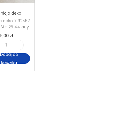
nicja deko
a deko 7,92×57
St+ 25 44 auy
15,00
zł
i
Dodaj do
l
koszyka
o
ś
ć
A
m
u
n
i
c