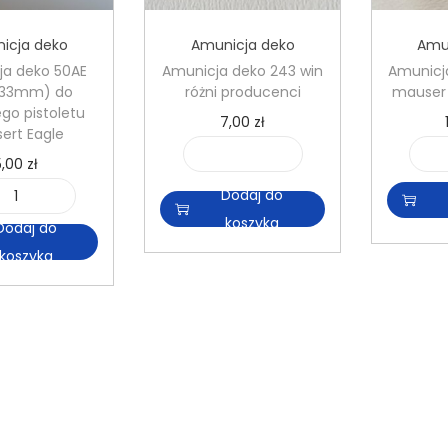
icja deko
Amunicja deko
Amu
ja deko 50AE
Amunicja deko 243 win
Amunicj
7x33mm) do
różni producenci
mauser 
go pistoletu
7,00
zł
ert Eagle
5,00
zł
i
l
Dodaj do
i
o
koszyka
Dodaj do
l
ś
koszyka
o
ć
ś
A
ć
m
A
u
m
n
u
i
n
c