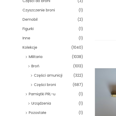
Części do broni
(3)
Czyszczenie broni
(1)
Demobil
(2)
Figurki
(1)
Inne
(1)
Kolekcje
(1040)
Militaria
(1038)
Broń
(1013)
Części amunicji
(322)
Części broni
(687)
Pamiątki PRL-u
(1)
Urządzenia
(1)
Pozostałe
(1)