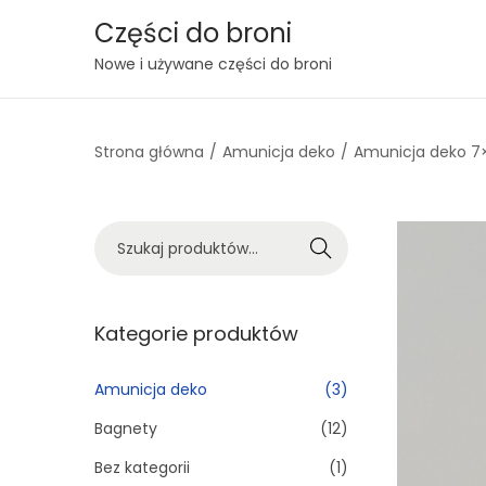
Części do broni
S
S
Nowe i używane części do broni
k
k
i
i
Strona główna
/
Amunicja deko
/
Amunicja deko 7
p
p
t
t
o
o
S
n
c
Szukaj
z
a
o
u
v
n
k
Kategorie produktów
i
t
a
g
e
j
Amunicja deko
(3)
a
n
:
t
t
Bagnety
(12)
>
i
Bez kategorii
(1)