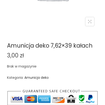
n
Amunicja deko 7,62×39 kałach
3,00
zł
Brak w magazynie
Kategoria:
Amunicja deko