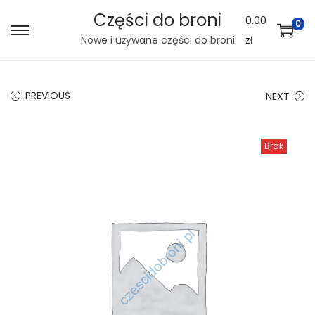
Części do broni
0,00
0
S
S
Nowe i używane części do broni
zł
k
k
i
i
PREVIOUS
NEXT
p
p
t
t
o
o
Brak
n
c
a
o
v
n
i
t
g
e
a
n
t
t
i
o