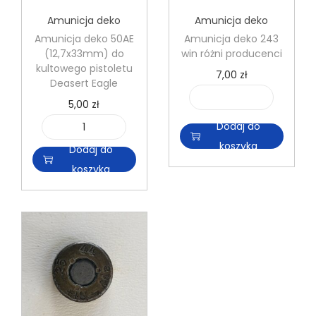
Amunicja deko
Amunicja deko
Amunicja deko 50AE
Amunicja deko 243
(12,7x33mm) do
win różni producenci
kultowego pistoletu
7,00
zł
Deasert Eagle
5,00
zł
i
l
Dodaj do
i
o
koszyka
Dodaj do
l
ś
koszyka
o
ć
ś
A
ć
m
A
u
m
n
u
i
n
c
i