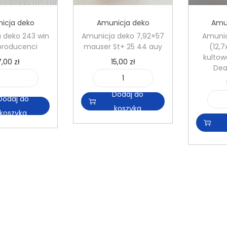
icja deko
Amunicja deko
Amu
 deko 243 win
Amunicja deko 7,92×57
Amunic
 producenci
mauser St+ 25 44 auy
(12,
kultow
7,00
zł
15,00
zł
Dea
i
i
Dodaj do
l
l
Dodaj do
koszyka
o
o
koszyka
ś
ś
ć
ć
A
A
m
m
u
u
n
n
i
i
c
c