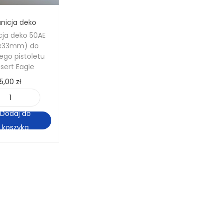
nicja deko
ja deko 50AE
7x33mm) do
ego pistoletu
sert Eagle
5,00
zł
i
Dodaj do
l
koszyka
o
ś
ć
A
m
u
n