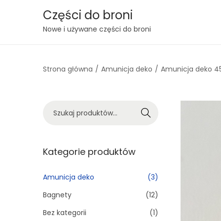
Części do broni
S
S
Nowe i używane części do broni
k
k
i
i
Strona główna
/
Amunicja deko
/
Amunicja deko 45
p
p
t
t
o
o
S
n
c
Szukaj
z
a
o
u
v
n
k
Kategorie produktów
i
t
a
g
e
j
Amunicja deko
(3)
a
n
:
t
t
Bagnety
(12)
>
i
Bez kategorii
(1)