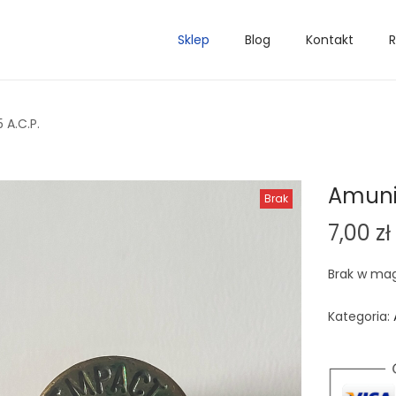
Sklep
Blog
Kontakt
R
 A.C.P.
Amunic
Brak
7,00
zł
Brak w ma
Kategoria: