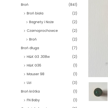
o
Broń
(841)
n
Broń biała
(2)
Bagnety i Noże
(2)
Czarnoprochowce
(2)
Broń
(2)
Broń długa
(7)
H&K G3 .308w
(2)
H&K G36
(1)
Mauser 98
(1)
Uzi
(3)
Broń krótka
(1)
FN Baby
(1)