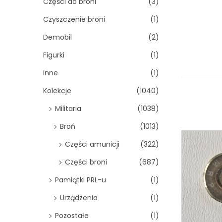
Części do broni
(3)
Czyszczenie broni
(1)
Demobil
(2)
Figurki
(1)
Inne
(1)
Kolekcje
(1040)
Militaria
(1038)
Broń
(1013)
Części amunicji
(322)
Części broni
(687)
Pamiątki PRL-u
(1)
Urządzenia
(1)
Pozostałe
(1)