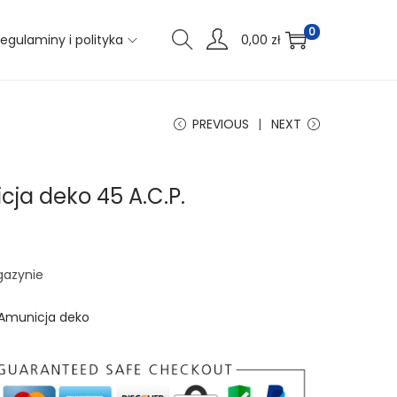
0
egulaminy i polityka
0,00
zł
PREVIOUS
NEXT
ja deko 45 A.C.P.
gazynie
Amunicja deko