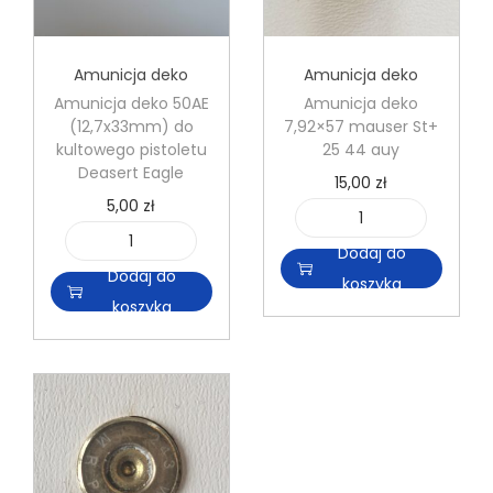
Amunicja deko
Amunicja deko
Amunicja deko 50AE
Amunicja deko
(12,7x33mm) do
7,92×57 mauser St+
kultowego pistoletu
25 44 auy
Deasert Eagle
15,00
zł
5,00
zł
i
Dodaj do
i
l
Dodaj do
koszyka
l
o
koszyka
o
ś
ś
ć
ć
A
A
m
m
u
u
n