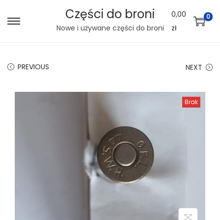
Części do broni
0,00
0
S
S
Nowe i używane części do broni
zł
k
k
i
i
PREVIOUS
NEXT
p
p
t
t
o
o
Brak
n
c
a
o
v
n
i
t
g
e
a
n
t
t
i
o