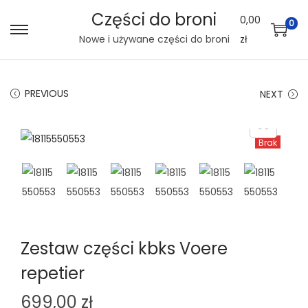
Części do broni
0,00
0
S
S
Nowe i używane części do broni
zł
k
k
i
i
PREVIOUS
NEXT
p
p
t
t
o
o
Brak
n
c
a
o
v
n
i
t
g
e
Zestaw części kbks Voere
a
n
repetier
t
t
i
699,00
zł
o