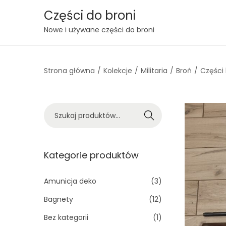
Części do broni
S
S
Nowe i używane części do broni
k
k
i
i
Strona główna
/
Kolekcje
/
Militaria
/
Broń
/
Części 
p
p
t
t
o
o
S
n
c
Szukaj
z
a
o
u
v
n
k
Kategorie produktów
i
t
a
g
e
j
Amunicja deko
(3)
a
n
:
t
t
Bagnety
(12)
>
i
Bez kategorii
(1)