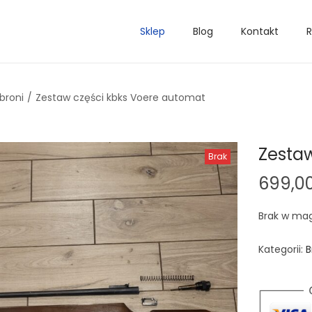
Sklep
Blog
Kontakt
R
broni
/
Zestaw części kbks Voere automat
Zesta
Brak
699,0
Brak w ma
Kategorii:
B