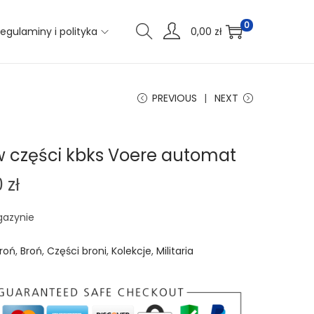
0
egulaminy i polityka
0,00
zł
PREVIOUS
NEXT
w części kbks Voere automat
0
zł
gazynie
roń
,
Broń
,
Części broni
,
Kolekcje
,
Militaria