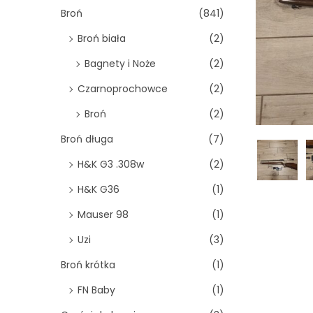
o
Broń
(841)
n
Broń biała
(2)
Bagnety i Noże
(2)
Czarnoprochowce
(2)
Broń
(2)
Broń długa
(7)
H&K G3 .308w
(2)
H&K G36
(1)
Mauser 98
(1)
Uzi
(3)
Broń krótka
(1)
FN Baby
(1)