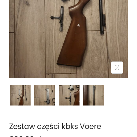
n
Zestaw części kbks Voere