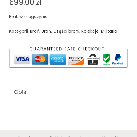
699,00
zł
Brak w magazynie
Kategorii:
Broń
,
Broń
,
Części broni
,
Kolekcje
,
Militaria
Opis