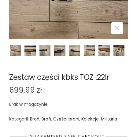
n
Zestaw części kbks TOZ .22lr
699,99
zł
Brak w magazynie
Kategorii:
Broń
,
Broń
,
Części broni
,
Kolekcje
,
Militaria