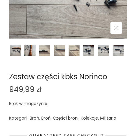
n
Zestaw części kbks Norinco
949,99
zł
Brak w magazynie
Kategorii:
Broń
,
Broń
,
Części broni
,
Kolekcje
,
Militaria