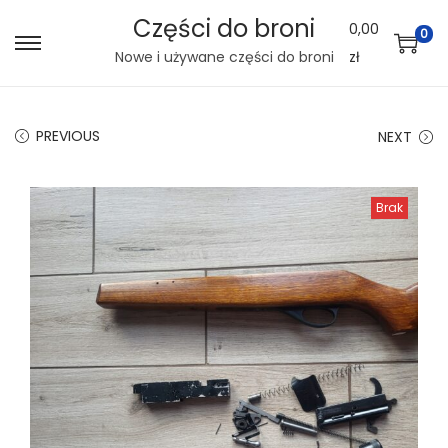
Części do broni
0,00
0
S
S
Nowe i używane części do broni
zł
k
k
i
i
PREVIOUS
NEXT
p
p
t
t
o
o
Brak
n
c
a
o
v
n
i
t
g
e
a
n
t
t
i
o