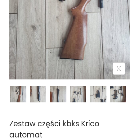
n
Zestaw części kbks Krico
automat