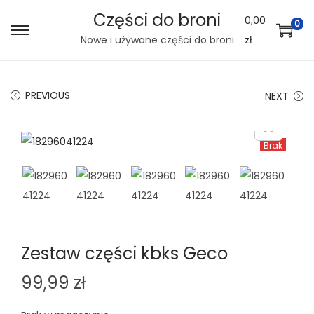
Części do broni
0,00
0
S
S
Nowe i używane części do broni
zł
k
k
i
i
PREVIOUS
NEXT
p
p
t
t
o
o
Brak
n
c
a
o
v
n
i
t
g
e
Zestaw części kbks Geco
a
n
t
t
99,99
zł
i
o