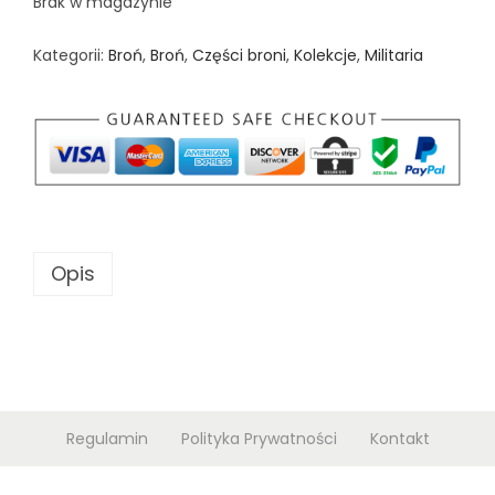
Brak w magazynie
n
Kategorii:
Broń
,
Broń
,
Części broni
,
Kolekcje
,
Militaria
Opis
Regulamin
Polityka Prywatności
Kontakt