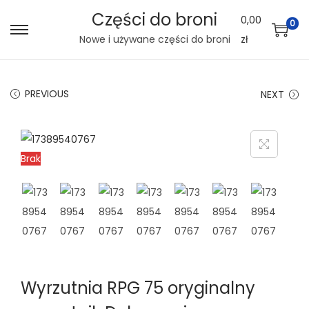
Części do broni
0,00
0
S
S
Nowe i używane części do broni
zł
k
k
i
i
PREVIOUS
NEXT
p
p
t
t
o
o
n
c
Brak
a
o
v
n
i
t
g
e
a
n
t
t
Wyrzutnia RPG 75 oryginalny
i
o