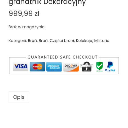
granatnik Dekoracyjny
n
999,99
zł
Brak w magazynie
Kategorii:
Broń
,
Broń
,
Części broni
,
Kolekcje
,
Militaria
Opis