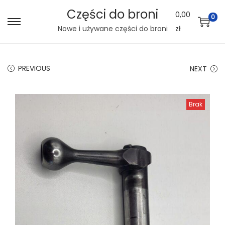
Części do broni
0,00
0
S
S
Nowe i używane części do broni
zł
k
k
i
i
PREVIOUS
NEXT
p
p
t
t
o
o
Brak
n
c
a
o
v
n
i
t
g
e
a
n
t
t
i
o