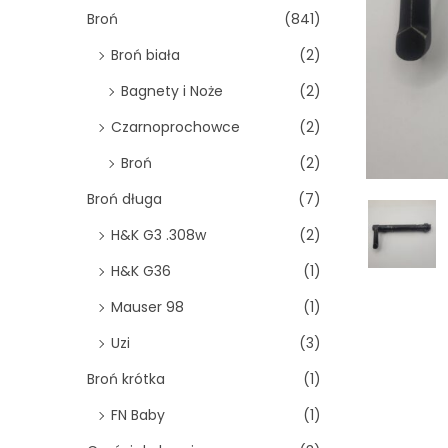
o
Broń
(841)
n
Broń biała
(2)
Bagnety i Noże
(2)
Czarnoprochowce
(2)
Broń
(2)
Broń długa
(7)
H&K G3 .308w
(2)
H&K G36
(1)
Mauser 98
(1)
Uzi
(3)
Broń krótka
(1)
FN Baby
(1)