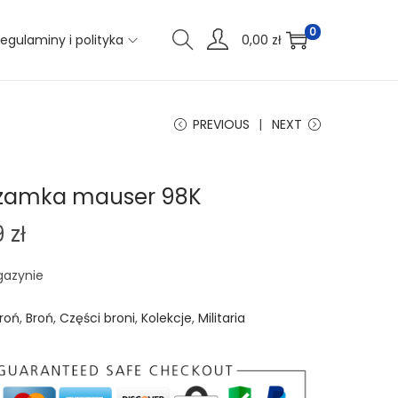
0
egulaminy i polityka
0,00
zł
PREVIOUS
NEXT
 zamka mauser 98K
9
zł
gazynie
roń
,
Broń
,
Części broni
,
Kolekcje
,
Militaria