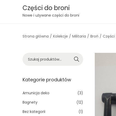
Części do broni
S
S
Nowe i używane części do broni
k
k
i
i
Strona główna
/
Kolekcje
/
Militaria
/
Broń
/
Części 
p
p
t
t
o
o
S
n
c
Szukaj
z
a
o
u
v
n
k
Kategorie produktów
i
t
a
g
e
j
Amunicja deko
(3)
a
n
:
t
t
Bagnety
(12)
>
i
Bez kategorii
(1)