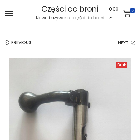
Części do broni
0,00
0
S
S
Nowe i używane części do broni
zł
k
k
i
i
PREVIOUS
NEXT
p
p
t
t
o
o
Brak
n
c
a
o
v
n
i
t
g
e
a
n
t
t
i
o