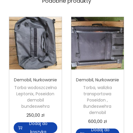
Podobne produkty
Demobil
,
Nurkowanie
Demobil
,
Nurkowanie
Torba wodoszczelna
Torba, walizka
Leptonix, Poseidon
transportowa
demobil
Poseidon ,
bundeswehra
Bundeswehra
demobil
250,00
zł
600,00
zł
Dodaj do
Dodaj do
koszyka