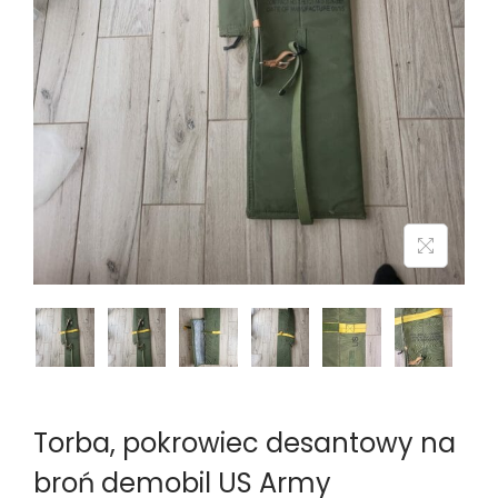
n
Torba, pokrowiec desantowy na
broń demobil US Army