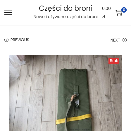
Części do broni
0,00
0
S
S
Nowe i używane części do broni
zł
k
k
i
i
PREVIOUS
NEXT
p
p
t
t
o
o
Brak
n
c
a
o
v
n
i
t
g
e
a
n
t
t
i
o