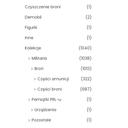
Czyszczenie broni
(1)
Demobil
(2)
Figurki
(1)
Inne
(1)
Kolekcje
(1040)
Militaria
(1038)
Broń
(1013)
Części amunicji
(322)
Części broni
(687)
Pamiątki PRL-u
(1)
Urządzenia
(1)
Pozostałe
(1)