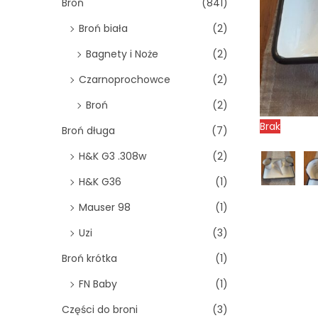
o
Broń
(841)
n
Broń biała
(2)
Bagnety i Noże
(2)
Czarnoprochowce
(2)
Broń
(2)
Brak
Broń długa
(7)
H&K G3 .308w
(2)
H&K G36
(1)
Mauser 98
(1)
Uzi
(3)
Broń krótka
(1)
FN Baby
(1)
Części do broni
(3)