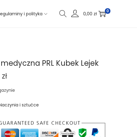
0
egulaminy i polityka
0,00
zł
 medyczna PRL Kubek Lejek
9
zł
gazynie
Naczynia i sztućce