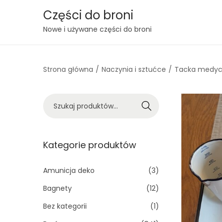
Części do broni
S
S
Nowe i używane części do broni
k
k
i
i
Strona główna
/
Naczynia i sztućce
/
Tacka medycz
p
p
t
t
o
o
S
Szukaj
n
c
z
a
o
u
v
n
k
Kategorie produktów
i
t
a
g
e
j
Amunicja deko
(3)
a
n
:
Bagnety
(12)
t
t
>
Bez kategorii
(1)
i