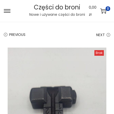
Części do broni
0,00
0
S
S
Nowe i używane części do broni
zł
k
k
i
i
PREVIOUS
NEXT
p
p
t
t
o
o
Brak
n
c
a
o
v
n
i
t
g
e
a
n
t
t
i
o