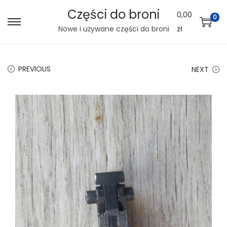
Części do broni
0,00
0
S
S
Nowe i używane części do broni
zł
k
k
i
i
PREVIOUS
NEXT
p
p
t
t
o
o
n
c
a
o
v
n
i
t
g
e
a
n
t
t
i
o