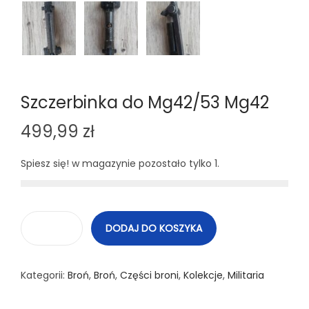
Szczerbinka do Mg42/53 Mg42
499,99
zł
Spiesz się! w magazynie pozostało tylko 1.
DODAJ DO KOSZYKA
i
l
Kategorii:
Broń
,
Broń
,
Części broni
,
Kolekcje
,
Militaria
o
ś