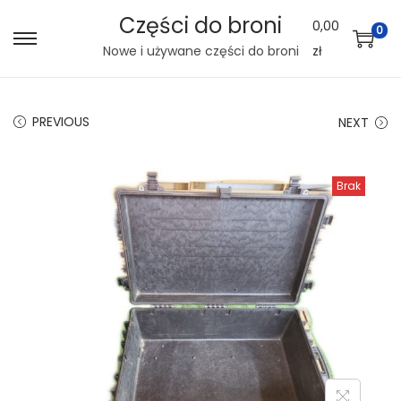
Części do broni
0,00
0
S
S
Nowe i używane części do broni
zł
k
k
i
i
PREVIOUS
NEXT
p
p
t
t
o
o
Brak
n
c
a
o
v
n
i
t
g
e
a
n
t
t
i
o