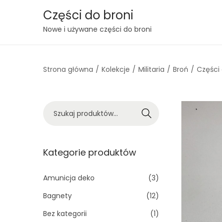
Części do broni
S
S
Nowe i używane części do broni
k
k
i
i
Strona główna
/
Kolekcje
/
Militaria
/
Broń
/
Części
p
p
t
t
o
o
S
n
c
Szukaj
z
a
o
u
v
n
k
Kategorie produktów
i
t
a
g
e
j
Amunicja deko
(3)
a
n
:
t
t
Bagnety
(12)
>
i
Bez kategorii
(1)