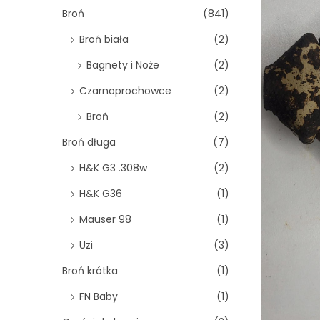
o
Broń
(841)
n
Broń biała
(2)
Bagnety i Noże
(2)
Czarnoprochowce
(2)
Broń
(2)
Broń długa
(7)
H&K G3 .308w
(2)
H&K G36
(1)
Mauser 98
(1)
Uzi
(3)
Broń krótka
(1)
FN Baby
(1)