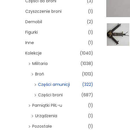
Części do broni
(3)
Czyszczenie broni
(1)
Demobil
(2)
Figurki
(1)
Inne
(1)
Kolekcje
(1040)
Militaria
(1038)
Broń
(1013)
Części amunicji
(322)
Części broni
(687)
Pamiątki PRL-u
(1)
Urządzenia
(1)
Pozostałe
(1)