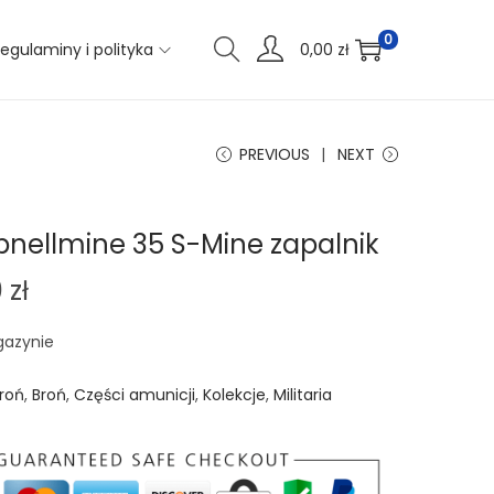
0
egulaminy i polityka
0,00
zł
PREVIOUS
NEXT
nellmine 35 S-Mine zapalnik
0
zł
gazynie
roń
,
Broń
,
Części amunicji
,
Kolekcje
,
Militaria