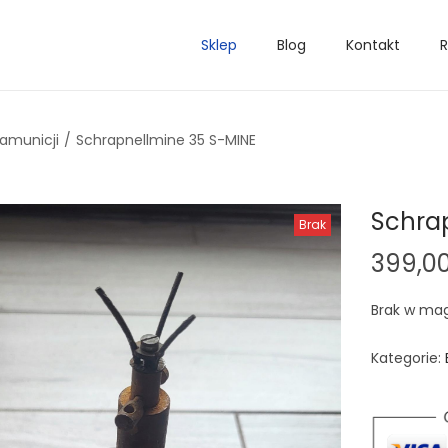
Sklep
Blog
Kontakt
R
 amunicji
/
Schrapnellmine 35 S-MINE
Schra
Brak
399,0
Brak w ma
Kategorie: