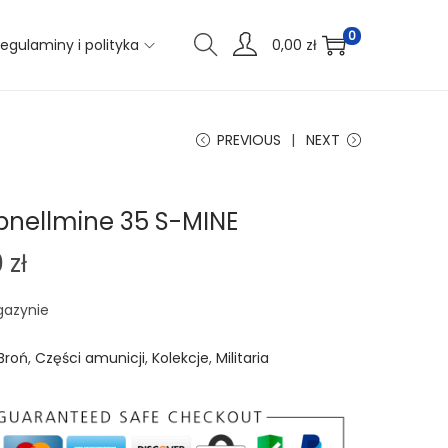
0
egulaminy i polityka
0,00
zł
PREVIOUS
NEXT
pnellmine 35 S-MINE
0
zł
gazynie
Broń
,
Części amunicji
,
Kolekcje
,
Militaria