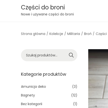
Części do broni
S
S
Nowe i używane części do broni
k
k
i
i
Strona główna
/
Kolekcje
/
Militaria
/
Broń
/
Części
p
p
t
t
o
o
S
n
c
Szukaj
z
a
o
u
v
n
k
Kategorie produktów
i
t
a
g
e
j
Amunicja deko
(3)
a
n
:
t
t
Bagnety
(12)
>
i
Bez kategorii
(1)