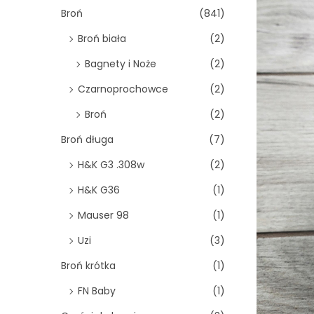
o
Broń
(841)
n
Broń biała
(2)
Bagnety i Noże
(2)
Czarnoprochowce
(2)
Broń
(2)
Broń długa
(7)
H&K G3 .308w
(2)
H&K G36
(1)
Mauser 98
(1)
Uzi
(3)
Broń krótka
(1)
FN Baby
(1)