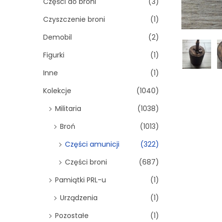
Części do broni
(3)
Czyszczenie broni
(1)
Demobil
(2)
Figurki
(1)
Inne
(1)
Kolekcje
(1040)
Militaria
(1038)
Broń
(1013)
Części amunicji
(322)
Części broni
(687)
Pamiątki PRL-u
(1)
Urządzenia
(1)
Pozostałe
(1)