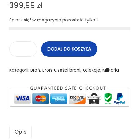
399,99
zł
Spiesz się! w magazynie pozostało tylko 1.
DODAJ DO KOSZYKA
i
l
Kategorii:
Broń
,
Broń
,
Części broni
,
Kolekcje
,
Militaria
o
ś
ć
S
a
u
e
Opis
r