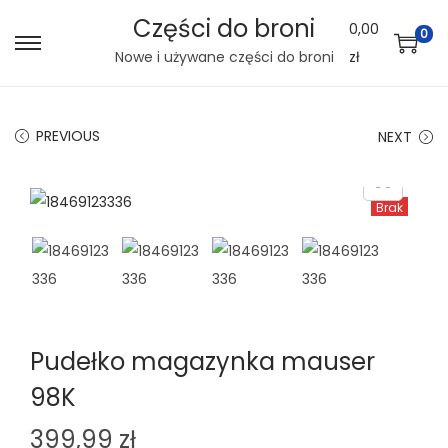
Części do broni
0,00
0
S
S
Nowe i używane części do broni
zł
k
k
i
i
PREVIOUS
NEXT
p
p
t
t
o
o
Brak
n
c
a
o
v
n
i
t
g
e
Pudełko magazynka mauser
a
n
98K
t
t
i
399,99
zł
o