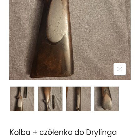
n
Kolba + czółenko do Drylinga