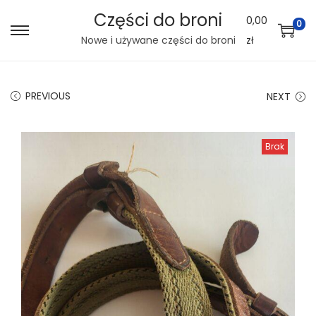
Części do broni
0,00
0
S
S
Nowe i używane części do broni
zł
k
k
i
i
PREVIOUS
NEXT
p
p
t
t
o
o
Brak
n
c
a
o
v
n
i
t
g
e
a
n
t
t
i
o