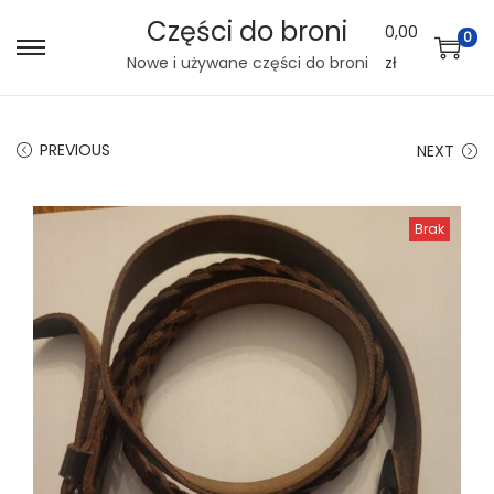
Części do broni
0,00
0
S
S
Nowe i używane części do broni
zł
k
k
i
i
PREVIOUS
NEXT
p
p
t
t
o
o
Brak
n
c
a
o
v
n
i
t
g
e
a
n
t
t
i
o