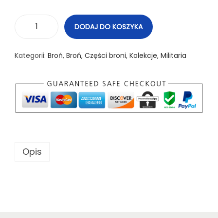
DODAJ DO KOSZYKA
i
l
Kategorii:
Broń
,
Broń
,
Części broni
,
Kolekcje
,
Militaria
o
ś
ć
P
6
4
C
Opis
z
a
k
z
a