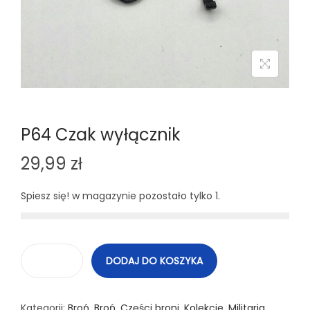
n
P64 Czak wyłącznik
29,99
zł
Spiesz się! w magazynie pozostało tylko 1.
DODAJ DO KOSZYKA
i
l
Kategorii:
Broń
,
Broń
,
Części broni
,
Kolekcje
,
Militaria
o